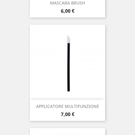
MASCARA BRUSH
Prezzo
6,00 €
APPLICATORE MULTIFUNZIONE
Prezzo
7,00 €