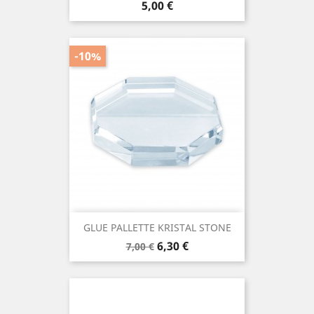
Prezzo
5,00 €
-10%
GLUE PALLETTE KRISTAL STONE
Prezzo
Prezzo
6,30 €
7,00 €
base