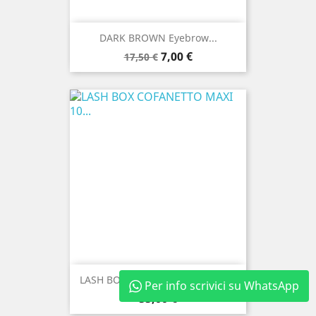
DARK BROWN Eyebrow...
Prezzo
Prezzo
7,00 €
17,50 €
base
LASH BOX COFANETTO MAXI 10...
Per info scrivici su WhatsApp
Prezzo
55,00 €