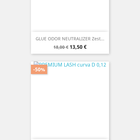
GLUE ODOR NEUTRALIZER Zest...
Prezzo
Prezzo
13,50 €
18,00 €
base
-50%