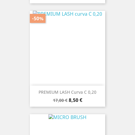
-50%
PREMIUM LASH Curva C 0,20
Prezzo
Prezzo
8,50 €
17,00 €
base