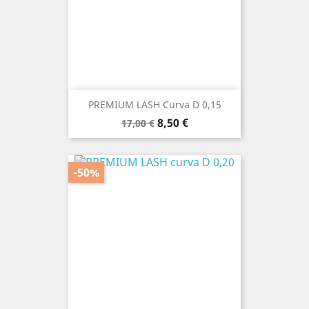
PREMIUM LASH Curva D 0,15
Prezzo
Prezzo
8,50 €
17,00 €
base
-50%