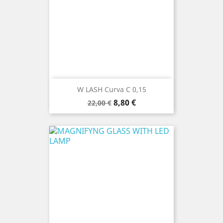
W LASH Curva C 0,15
Prezzo
Prezzo
8,80 €
22,00 €
base