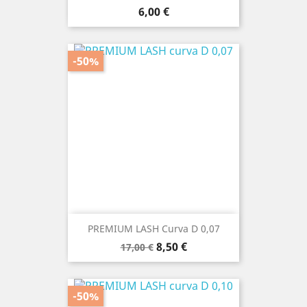
Prezzo
6,00 €
-50%
PREMIUM LASH Curva D 0,07
Prezzo
Prezzo
8,50 €
17,00 €
base
-50%