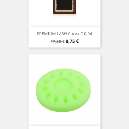
PREMIUM LASH Curva C 0,04
Prezzo
Prezzo
8,75 €
17,50 €
base