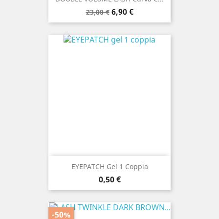
Prezzo
Prezzo
6,90 €
23,00 €
base
EYEPATCH Gel 1 Coppia
Prezzo
0,50 €
-50%