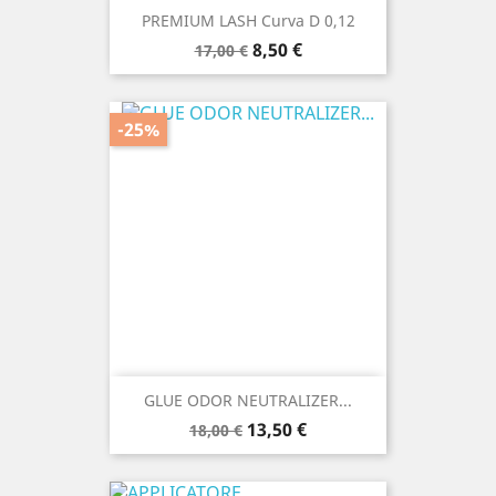
PREMIUM LASH Curva D 0,12
Prezzo
Prezzo
8,50 €
17,00 €
base
-25%
GLUE ODOR NEUTRALIZER...
Prezzo
Prezzo
13,50 €
18,00 €
base