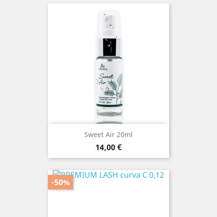
Sweet Air 20ml
Prezzo
14,00 €
-50%