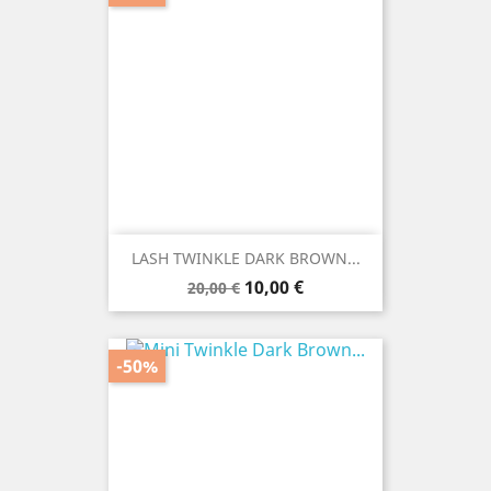
LASH TWINKLE DARK BROWN...
Prezzo
Prezzo
10,00 €
20,00 €
base
-50%