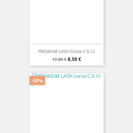
PREMIUM LASH Curva C 0,12
Prezzo
Prezzo
8,50 €
17,00 €
base
-50%