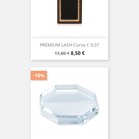
PREMIUM LASH Curva C 0,07
Prezzo
Prezzo
8,50 €
17,00 €
base
-10%