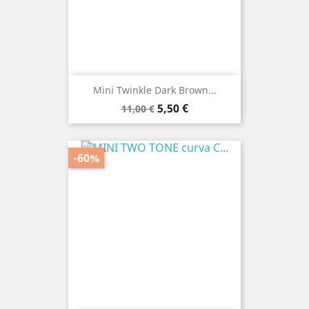
Mini Twinkle Dark Brown...
Prezzo
Prezzo
5,50 €
11,00 €
base
-60%