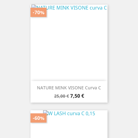
-70%
NATURE MINK VISONE Curva C
Prezzo
Prezzo
7,50 €
25,00 €
base
-60%