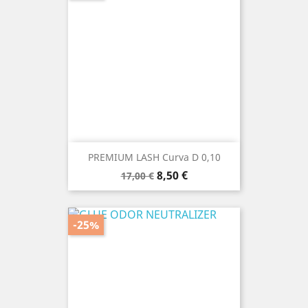
PREMIUM LASH Curva D 0,10
Prezzo
Prezzo
8,50 €
17,00 €
base
-25%