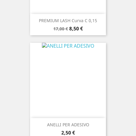
PREMIUM LASH Curva C 0,15
Prezzo
Prezzo
8,50 €
17,00 €
base
ANELLI PER ADESIVO
Prezzo
2,50 €