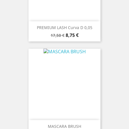
PREMIUM LASH Curva D 0,05
Prezzo
Prezzo
8,75 €
17,50 €
base
MASCARA BRUSH