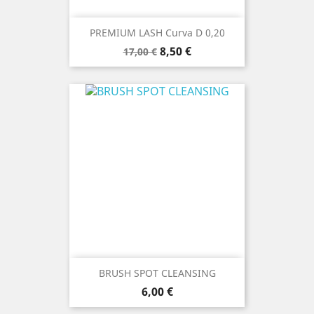
PREMIUM LASH Curva D 0,20
Prezzo
Prezzo
8,50 €
17,00 €
base
BRUSH SPOT CLEANSING
Prezzo
6,00 €