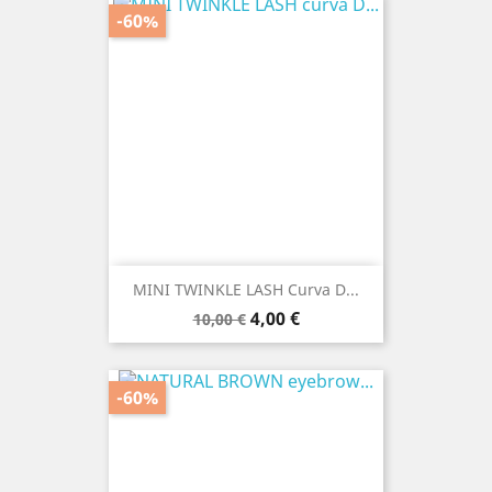
-60%
MINI TWINKLE LASH Curva D...
Prezzo
Prezzo
4,00 €
10,00 €
base
-60%