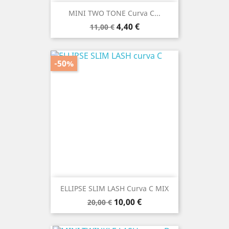
MINI TWO TONE Curva C...
Prezzo
Prezzo
4,40 €
11,00 €
base
-50%
ELLIPSE SLIM LASH Curva C MIX
Prezzo
Prezzo
10,00 €
20,00 €
base