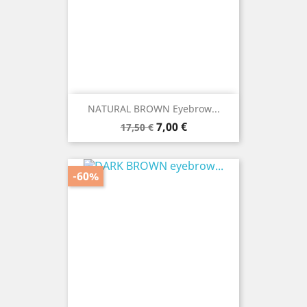
NATURAL BROWN Eyebrow...
Prezzo
Prezzo
7,00 €
17,50 €
base
-60%