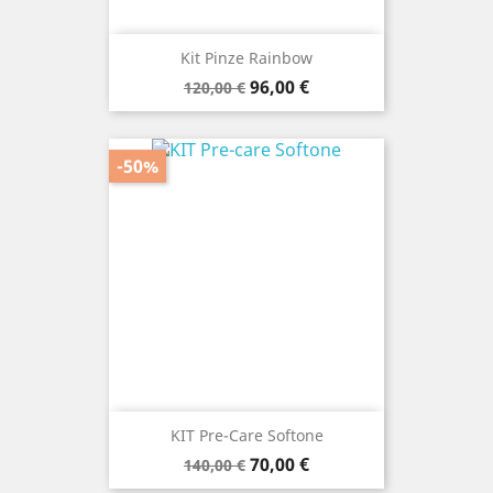
Kit Pinze Rainbow
Prezzo
Prezzo
96,00 €
120,00 €
base
-50%
KIT Pre-Care Softone
Prezzo
Prezzo
70,00 €
140,00 €
base