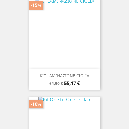
-15%
KIT LAMINAZIONE CIGLIA
Prezzo
Prezzo
55,17 €
64,90 €
base
-10%