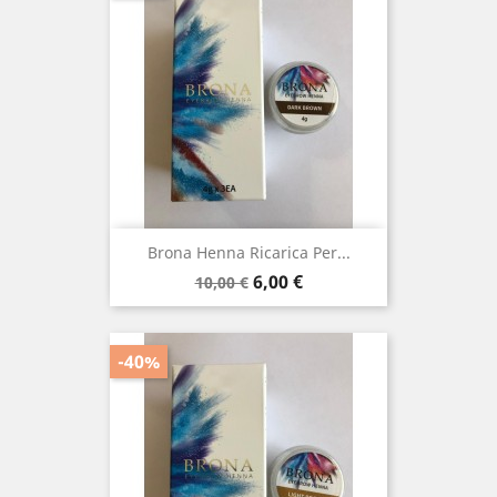
Brona Henna Ricarica Per...
Prezzo
Prezzo
6,00 €
10,00 €
base
-40%