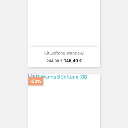
Kit Softone Wanna-B
Prezzo
Prezzo
146,40 €
244,00 €
base
-50%