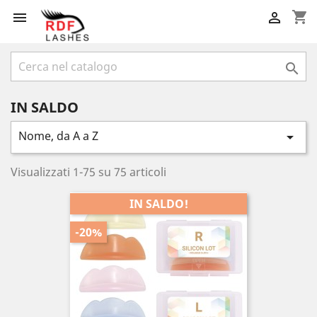
shopping_cart



IN SALDO
Nome, da A a Z

Visualizzati 1-75 su 75 articoli
IN SALDO!
-20%