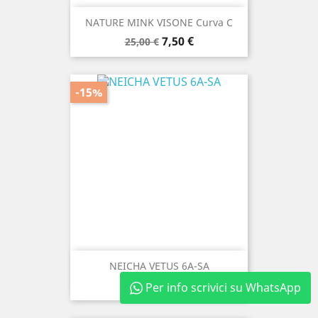
NATURE MINK VISONE Curva C
Prezzo
Prezzo
7,50 €
25,00 €
base
-15%
NEICHA VETUS 6A-SA
Prezzo
Prezzo
14,45 €
17,00 €
Per info scrivici su WhatsApp
base