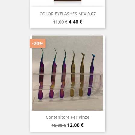
COLOR EYELASHES MIX 0,07
Prezzo
Prezzo
4,40 €
11,00 €
base
-20%
Contenitore Per Pinze
Prezzo
Prezzo
12,00 €
15,00 €
base