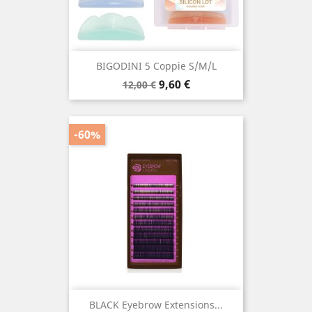
BIGODINI 5 Coppie S/M/L
Prezzo
Prezzo
9,60 €
12,00 €
base
-60%
BLACK Eyebrow Extensions...