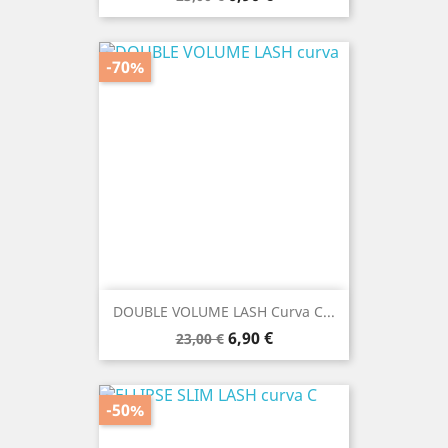
base
-70%
DOUBLE VOLUME LASH Curva C...
Prezzo
Prezzo
6,90 €
23,00 €
base
-50%