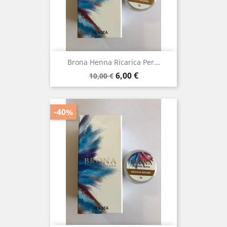
Brona Henna Ricarica Per...
Prezzo
Prezzo
6,00 €
10,00 €
base
-40%