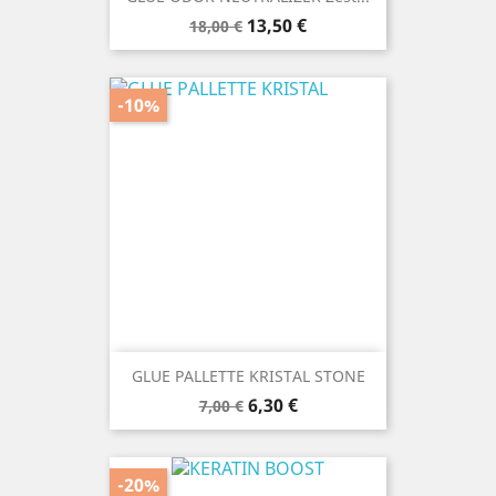
Prezzo
Prezzo
13,50 €
18,00 €
base
-10%
GLUE PALLETTE KRISTAL STONE
Prezzo
Prezzo
6,30 €
7,00 €
base
-20%