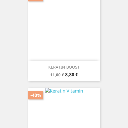
KERATIN BOOST
Prezzo
Prezzo
8,80 €
11,00 €
base
-40%