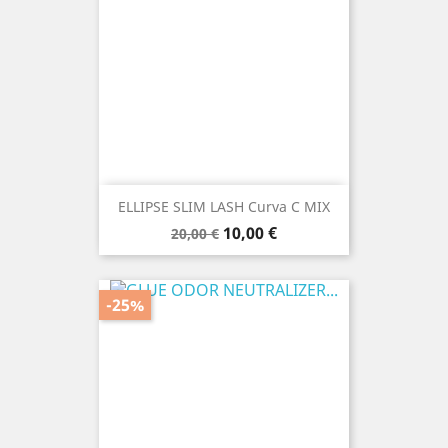
ELLIPSE SLIM LASH Curva C MIX
Prezzo
Prezzo
10,00 €
20,00 €
base
-25%