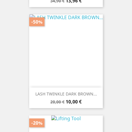
Prezzo
Prezzo
13,96 €
34,90 €
base
-50%
LASH TWINKLE DARK BROWN...
Prezzo
Prezzo
10,00 €
20,00 €
base
-20%