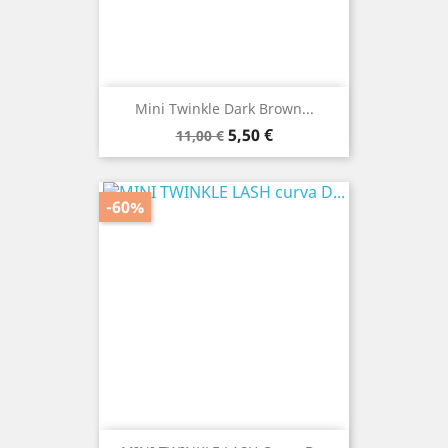
Mini Twinkle Dark Brown...
Prezzo
Prezzo
5,50 €
11,00 €
base
-60%