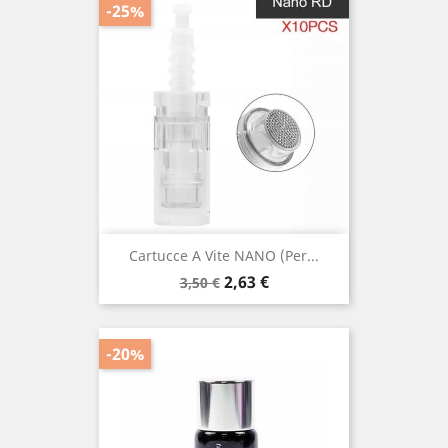
-25%
Cartucce A Vite NANO (per...
Prezzo
Prezzo
2,63 €
3,50 €
base
-20%