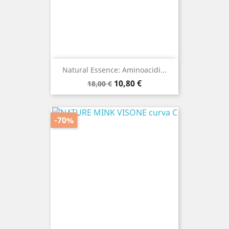
Natural Essence: Aminoacidi...
Prezzo
Prezzo
10,80 €
18,00 €
base
-70%