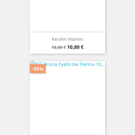
Keratin Vitamin
Prezzo
Prezzo
10,80 €
18,00 €
base
-50%