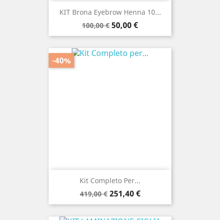
KIT Brona Eyebrow Henna 10...
Prezzo
Prezzo
50,00 €
100,00 €
base
-40%
Kit Completo Per...
Prezzo
Prezzo
251,40 €
419,00 €
base