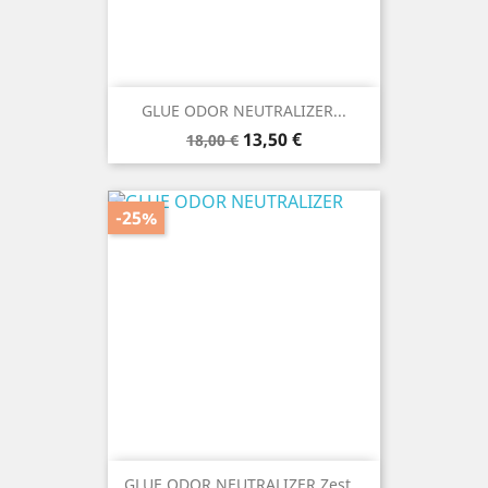
GLUE ODOR NEUTRALIZER...
Prezzo
Prezzo
13,50 €
18,00 €
base
-25%
GLUE ODOR NEUTRALIZER Zest...