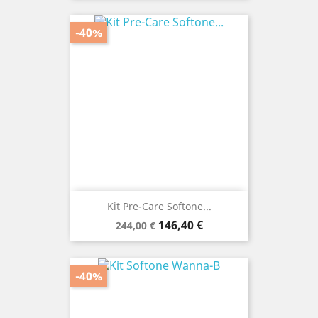
-40%
Kit Pre-Care Softone...
Prezzo
Prezzo
146,40 €
244,00 €
base
-40%