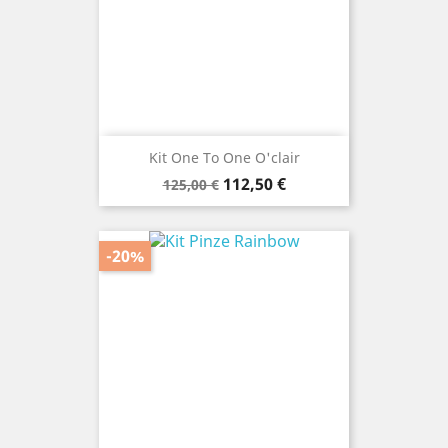
Kit One To One O'clair
Prezzo
Prezzo
112,50 €
125,00 €
base
-20%