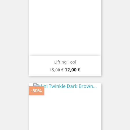
Lifting Tool
Prezzo
Prezzo
12,00 €
15,00 €
base
-50%