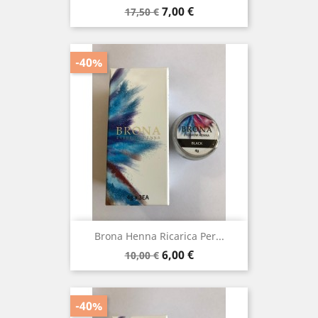
Prezzo
Prezzo
7,00 €
17,50 €
base
-40%
Brona Henna Ricarica Per...
Prezzo
Prezzo
6,00 €
10,00 €
base
-40%