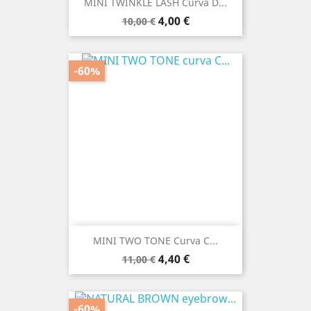
MINI TWINKLE LASH Curva D...
Prezzo
Prezzo
4,00 €
10,00 €
base
-60%
MINI TWO TONE Curva C...
Prezzo
Prezzo
4,40 €
11,00 €
base
-60%