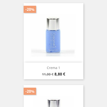
-20%
Crema 1
Prezzo
Prezzo
8,80 €
11,00 €
base
-20%