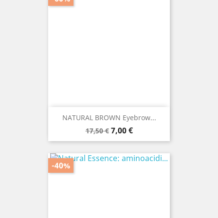
NATURAL BROWN Eyebrow...
Prezzo
Prezzo
7,00 €
17,50 €
base
-40%