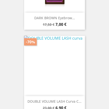
DARK BROWN Eyebrow...
Prezzo
Prezzo
7,00 €
17,50 €
base
-70%
DOUBLE VOLUME LASH Curva C...
Prezzo
Prezzo
6,90 €
23,00 €