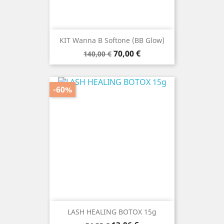
KIT Wanna B Softone (BB Glow)
Prezzo
Prezzo
70,00 €
140,00 €
base
-60%
LASH HEALING BOTOX 15g