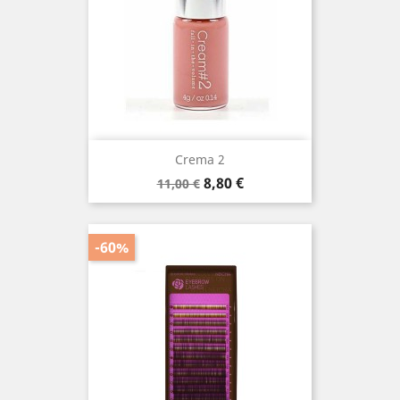
Crema 2
Prezzo
Prezzo
8,80 €
11,00 €
base
-60%