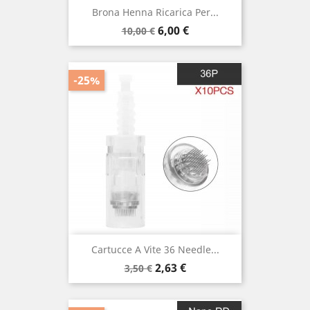
Brona Henna Ricarica Per...
Prezzo
Prezzo
6,00 €
10,00 €
base
-25%
Cartucce A Vite 36 Needle...
Prezzo
Prezzo
2,63 €
3,50 €
base