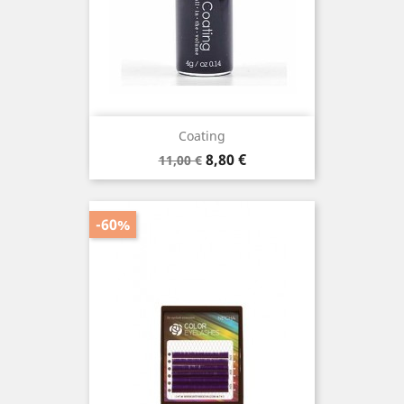
Coating
Prezzo
Prezzo
8,80 €
11,00 €
base
-60%