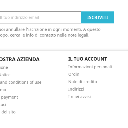
oi annullare l'iscrizione in ogni momenti. A questo
opo, cerca le info di contatto nelle note legali.
OSTRA AZIENDA
IL TUO ACCOUNT
Informazioni personali
ione
Ordini
Notice
Note di credito
and conditions of use
Indirizzi
amo
I miei avvisi
e payment
taci
del sito
i