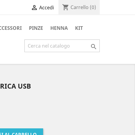
shopping_cart

Carrello
(0)
Accedi
CCESSORI
PINZE
HENNA
KIT

RICA USB
I AL CARRELLO