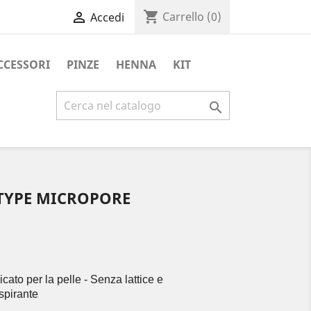
shopping_cart

Carrello
(0)
Accedi
CCESSORI
PINZE
HENNA
KIT

TYPE MICROPORE
licato per la pelle - Senza lattice e 
spirante