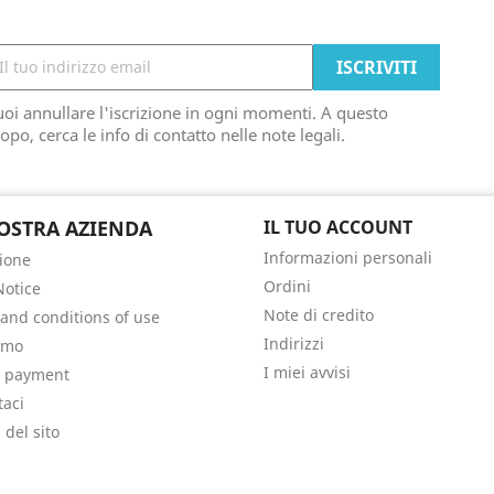
oi annullare l'iscrizione in ogni momenti. A questo
opo, cerca le info di contatto nelle note legali.
OSTRA AZIENDA
IL TUO ACCOUNT
Informazioni personali
ione
Ordini
Notice
Note di credito
and conditions of use
Indirizzi
amo
I miei avvisi
e payment
taci
del sito
i